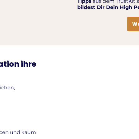
Tipps
aus dem TrustKit 
bildest Dir Dein High 
Wa
ation ihre
ichen,
rcen und kaum