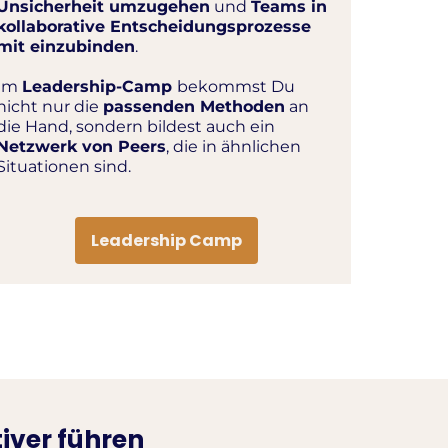
Unsicherheit umzugehen
und
Teams in
kollaborative Entscheidungsprozesse
mit einzubinden
.
Im
Leadership-Camp
bekommst Du
nicht nur die
passenden Methoden
an
die Hand, sondern bildest auch ein
Netzwerk von Peers
, die in ähnlichen
Situationen sind.
Leadership Camp
iver führen