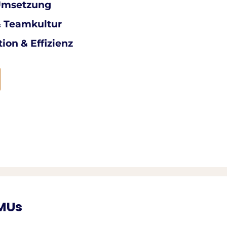
 Umsetzung
& Teamkultur
ion & Effizienz
KMUs