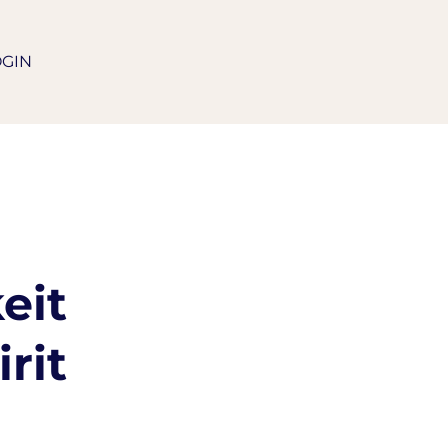
OGIN
eit
rit