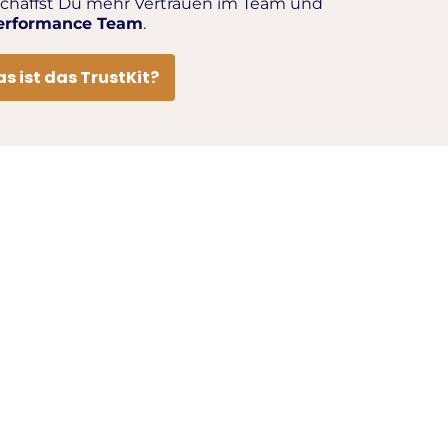
schaffst Du mehr Vertrauen im Team und
Performance Team
.
s ist das TrustKit?